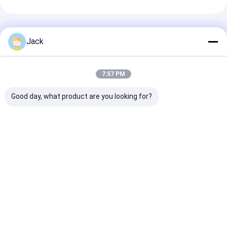
추천된 제품
Jack
7:57 PM
Good day, what product are you looking for?
SC2500mAh 1.2V Ni-
재충전이 가능한
250mAh 300m
MH 재충전 배터리
AA2500 2500mAh
Nimh 충전지
1000회 회로 장수 및 높
1.2V 자기 방전 니켈수
IEC62133
은 용량
소화금속 전지
최고의 가격
최고의 가격
최고의 
Desktop Site
홈
사이트맵
개인정보 보호 정책