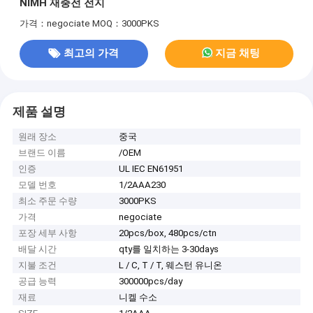
NIMH 재충전 전지
가격：negociate
MOQ：3000PKS
최고의 가격
지금 채팅
제품 설명
원래 장소
중국
브랜드 이름
/OEM
인증
UL IEC EN61951
모델 번호
1/2AAA230
최소 주문 수량
3000PKS
가격
negociate
포장 세부 사항
20pcs/box, 480pcs/ctn
배달 시간
qty를 일치하는 3-30days
지불 조건
L / C, T / T, 웨스턴 유니온
공급 능력
300000pcs/day
재료
니켈 수소