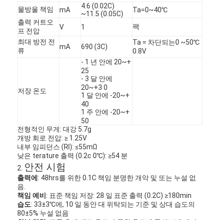
4.6 (0.02C)
물방울 책임
mA
Ta=0~40℃
~11.5 (0.05C)
출력 커트오
팩
V
1
프 전압
최대 방전 전
Ta = 차단되는
0
~50℃
mA
690 (3C)
류
0.8V
- 1 년 안에 20~+
25
- 3 달 안에
20~+3 0
저장 온도
1 달 안에 -20~+
40
1 주 안에 -20~+
50
전형적인 무게: 대강 5.7g
개방 회로 전압: ≥ 1.25V
내부 임피던스 (RI): ≤55mΩ
낮은 terature 출력 (0.2c 0
℃
): ≥54 분
안전 시험
2.
출력에
: 48hrs를 위한 0.1C 책임 분명한 개악 및 또는 누설 없
음.
책임 예비
: 표준 책임 저장: 28 일 표준 출력 (0.2C) ≥180min
습도
: 33±3℃에, 10 일 동안 대 위탁되는 기준 및 상대 습도의
80±5% 누설 없음