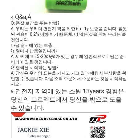
공장 견학
Q&a;A
4.
품질 관리
Q: 품질 보장을 주는 방법?
A: 우리는 우리의 건전지 팩을 위한 6m-1y 보증을 줍니다. 잘못
문의하기
된 관용이 0.2% 이하 이기 때문에. 더 많은 것을 위해 우리는 줄
것입니다
다음 순서에 있는 보충.
소식
Q: 얼마나 납품일입니까?
A: 세포 재고 15-20days가 있는 경우에 일반적으로 1 달은 준
지금 채팅
비되어 있을 것입니다.
Q: 협력을 시작하는 방법?
A: 당신은 우리의 표본을 가지고 가고 질과 패킹 세부사항을 확
인할 수 있습니다. 다음 소액 주문에서 주문하는 것을 시작하십
시오.
리튬 lifepo4 건전지
건전지 지역에 있는 소원 13years 경험은
5.
당신의 프로젝트에서 당신을 밖으로 도울
리튬 이온 재충전 전지
수 있습니다.
리튬 폴리머 배터리
에너지 저장 건전지