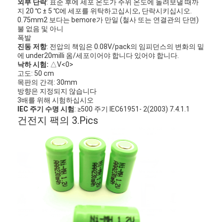
외부 단락
: 표준 후에 세포 온도가 주위 온도에 돌려보낼 때까
지 20 ℃ ± 5 ℃에 세포를 위탁하고십시오, 단락시키십시오.
0.75mm2 보다는 bemore가 만일 (철사 또는 연결관의 단면)
불 없음 및 아니
폭발
진동 저항
: 전압의 책임은 0.08V/pack의 임피던스의 변화의 밑
에 under20milli 옴/세포이어야 합니다 있어야 합니다.
낙하 시험:
△V<0>
고도: 50 cm
목판의 간격: 30mm
방향은 지정되지 않습니다
3배를 위해 시험하십시오
IEC 주기 수명 시험
: ≥500 주기 IEC61951- 2(2003) 7.4.1.1
건전지 팩의 3.Pics
집
제품
회사 소개