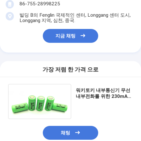
1 차적인 리튬 건전지
86-755-28998225
빌딩 B의 Fenglin 국제적인 센터, Longgang 센터 도시,
하이브리드 자동차 건전지
Longgang 지역, 심천, 중국.
지금 채팅
가장 저렴 한 가격 으로
워키토키 내부통신기 무선
내부전화를 위한 230mAh
1.2V NIMH 재충전 전지
채팅