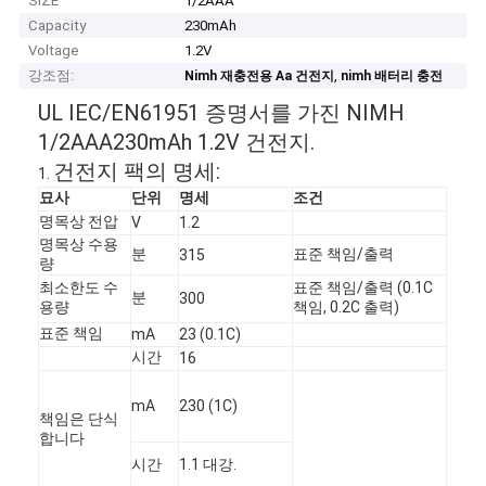
SIZE
1/2AAA
Capacity
230mAh
Voltage
1.2V
강조점:
,
Nimh 재충전용 Aa 건전지
nimh 배터리 충전
UL IEC/EN61951 증명서를 가진 NIMH
1/2AAA230mAh 1.2V 건전지.
건전지 팩의 명세:
1.
묘사
단위
명세
조건
명목상 전압
V
1.2
명목상 수용
분
표준 책임/출력
315
량
최소한도 수
표준 책임/출력 (0.1C
분
300
용량
책임, 0.2C 출력)
표준 책임
mA
23 (0.1C)
시간
16
mA
230 (1C)
책임은 단식
합니다
시간
1.1 대강.