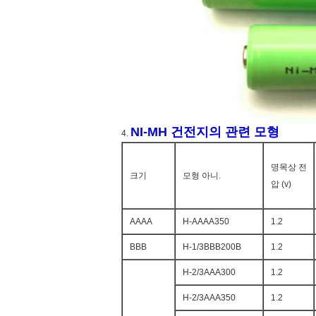
NI-MH 건전지의 관련 모형
4.
명목상 전
크기
모형 아니.
압 (v)
AAAA
H-AAAA350
1.2
BBB
H-1/3BBB200B
1.2
H-2/3AAA300
1.2
H-2/3AAA350
1.2