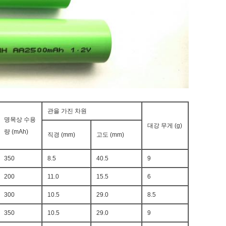
관을 가진 차원
명목상 수용
대강 무게 (g)
량 (mAh)
직경 (mm)
고도 (mm)
350
8.5
40.5
9
200
11.0
15.5
6
300
10.5
29.0
8.5
350
10.5
29.0
9