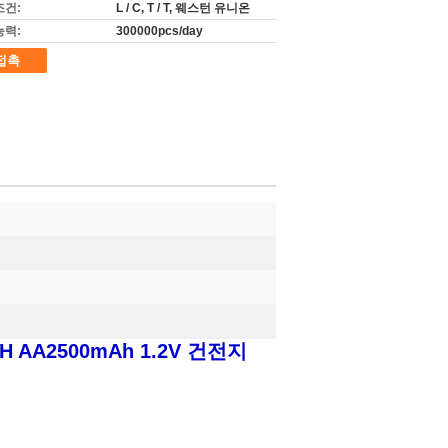
조건:
L / C, T / T, 웨스턴 유니온
능력:
300000pcs/day
접촉
 AA2500mAh 1.2V 건전지