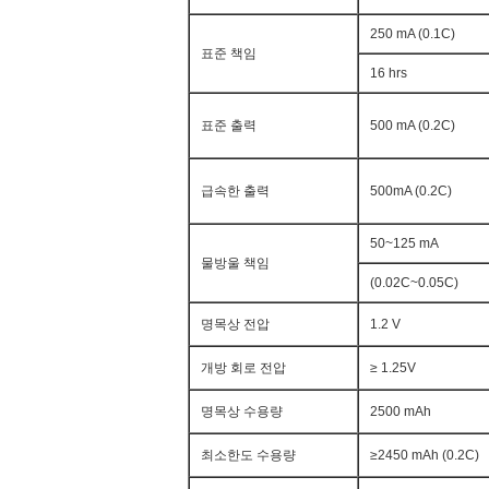
250 mA (0.1C)
표준 책임
16 hrs
표준 출력
500 mA (0.2C)
급속한 출력
500mA (0.2C)
50~125 mA
물방울 책임
(0.02C~0.05C)
명목상 전압
1.2 V
개방 회로 전압
≥ 1.25V
명목상 수용량
2500 mAh
최소한도 수용량
≥2450 mAh (0.2C)