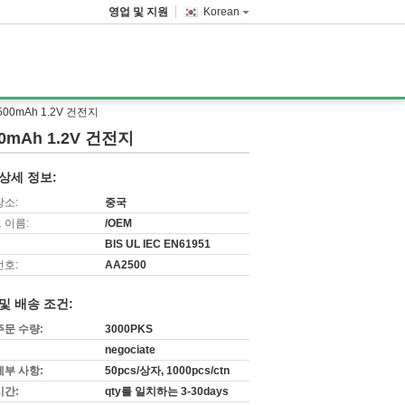
영업 및 지원
Korean
00mAh 1.2V 건전지
0mAh 1.2V 건전지
상세 정보:
장소:
중국
 이름:
/OEM
BIS UL IEC EN61951
번호:
AA2500
및 배송 조건:
주문 수량:
3000PKS
negociate
세부 사항:
50pcs/상자, 1000pcs/ctn
시간:
qty를 일치하는 3-30days