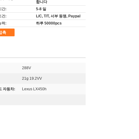
합니다
시간:
5-8 일
조건:
L/C, T/T, 서부 동맹, Paypal
능력:
하루 50000pcs
접촉
288V
21g 19.2VV
 자동차:
Lexus LX450h