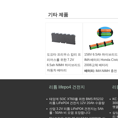
기타 제품
도요타 프리우스 캄리 프
158V 6.5Ah 하이브리드
리어스를 위한 7.2V
IMA 배터리 Honda Civi
6.5ah NIMH 하이브리드
2006교체 배터리
자동차 배터리
배터리:
IMA NIMH 충전
전지법:
새로운 하이브리
지 스틱
드 차량 배터리
전압:
14.4V
전압:
리튬 lifepo4 건전지
7.2V
능력:
6500mAh
리
능력:
6.5Ah
차원:
55*41*75mm
싸이클 수명:
6000 이상
태양계 SOC XT60를 위한 BMS RS232
KC
생활 주기는 하이브리드
리튬 LiFePO4 건전지 12V 20Ah 수용량
30
랫폼
자동차의 설계를 했습니
산업 3.2V 리튬 LiFePO4 건전지는 5Ah
를 - 50Ah 비 오염 포장합니다
삼성
다
리 