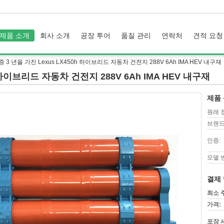
제품 소개
회사 소개
공장 투어
품질 관리
연락처
견적 요청
증 3 년을 가진 Lexus LX450h 하이브리드 자동차 건전지 288V 6Ah IMA HEV 내구재
 하이브리드 자동차 건전지 288V 6Ah IMA HEV 내구재
제품 
원래 
브랜드
인증:
모델 
결제 
최소 
가격:
포장 