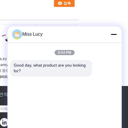
Miss Lucy
8:54 PM
4.4V 6.5Ah Toyota
Honda Civic CRZ
Camry 잡종 건전지 보충
Good day, what product are you looking 
Accord에 적합한 158V
팩 장수
for?
6.5Ah 하이브리드 자동
차 배터리
배터리 유형:
NIMH 하이
브리드 자동차 배터리
배터리 유형:
NIMH 하이
전압:
14.4V
브리드 자동차 배터리
용량:
견적 요청
6.5아
전압:
158V
무게:
36KG
용량:
6500mAh
무게:
21KG
보내십시오