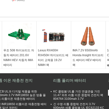
(
0
/ 3000)
푸조 508 하이브리드 자
Lexus RX400H
IMA 7.2V 6500mAh
1
c
동차 배터리 201.6V
RX450H 하이브리드 배
Honda Insight 하이브리
NIMH HEV 자동차 IMA
터리 교체용 19.2V
드 배터리 HEV 배터리
배터리
NIMH 팩
팩
전지법:
NIMH 하이브리
배터리 유형:
NIMH 하이
배터리 유형:
NIMH 하이
드 자동차 배터리
브리드 배터리 팩
브리드 자동차 교체용 배
튬 이온 재충전 전지
전압:
모듈 4.8V, 전체 팩
전압:
19.2V
리튬 폴리머 배터리
터리 팩
201.6V
용량:
6500mAh
용량:
6500mAh
능력:
6500mAh
크기:
370*200*122mm
전압:
7.2V
 CB UL과 디지털 제품을 위한
KC 콜럼븀 UL를 가진 연결관을 가진
중량:
720g/module
크기:
직경 34.0±0.5mm
00mAh 3.7V INR18650 높은 방출 플
11.47 와트 리튬 이온 중합체 건전지 팩
 리튬이온 재충전형 배터리
804764 3100mah 3.7V
길이 : 382±2mm(단자
 INR18650 리튬이온 재충전형 배터
긴 수명 리튬 중합체 건전지 3.7V
포함)
팩 일년 개런티
600mAh 세륨 콜럼븀 UL IEC62133 KC