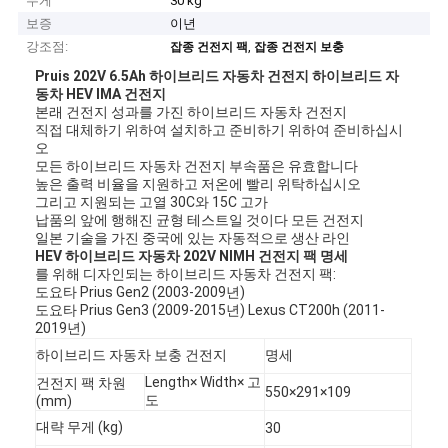
무게
30 kg
보증
이년
강조점:
,
잡종 건전지 팩
잡종 건전지 보충
Pruis 202V 6.5Ah 하이브리드 자동차 건전지 하이브리드 자
동차 HEV IMA 건전지
본래 건전지 성과를 가진 하이브리드 자동차 건전지
직접 대체하기 위하여 설치하고 준비하기 위하여 준비하십시
오
모든 하이브리드 자동차 건전지 부속품은 유효합니다
높은 출력 비율을 지원하고 저온에 빨리 위탁하십시오
그리고 지원되는 고열 30C와 15C 고가
납품의 앞에 행해진 균형 테스트일 것이다 모든 건전지
일본 기술을 가진 중국에 있는 자동적으로 생산 라인
HEV 하이브리드 자동차 202V NIMH 건전지 팩 명세
를 위해 디자인되는 하이브리드 자동차 건전지 팩:
도요타 Prius Gen2 (2003-2009년)
도요타 Prius Gen3 (2009-2015년) Lexus CT200h (2011-
2019년)
하이브리드 자동차 보충 건전지
명세
Length× Width× 고
건전지 팩 차원
550×291×109
도
(mm)
대략 무게 (kg)
30