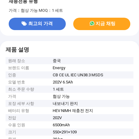
재충전용 유형
가격：협상 가능
MOQ：1 세트
최고의 가격
지금 채팅
제품 설명
원래 장소
중국
브랜드 이름
Energy
인증
CB CE UL IEC UN38.3 MSDS
모델 번호
202V 6.5Ah
최소 주문 수량
1 세트
가격
협상 가능
포장 세부 사항
내보내기 판지
배터리 유형
HEV NIMH 재충전 전지
전압
202V
수용 인원
6500mAh
크기
550×291×109