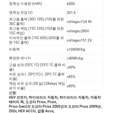
명목상 수용량 (mAh)
6000
명목상 전압 (v)
201.6
최고봉 출력 (30C 10S) (10S를 위한
voltage≥134.4V
30C 출력)
최고봉 책임 (15C 10S) (10S를 위한
voltage≤280V
15C 책임)
지속적인 출력 (15C 60S) (60S를 위
voltage≥151.2V
한 15C 출력)
비동력
≥1000W/kg
특정한 에너지
≥40Wh/kg
고열 성과 (55℃ 1C) (55℃ 1C 출력 비
≥90%
율)
저온 성과 (- 20℃1C) (- 20℃ 1C 출력
≥85%
비율)
책임 보유 성과 (28 일) (28days 책임
≥80%
유지 비율)
신청:
HEV 건전지, 하이브리드 자동차, 하이브리드 자동차, 자동차
배터리 팩, 도요타 Prius, Pruis,
Prius Gen2의 도요타 Prius 2003년의 도요타 Pruis 2009년,
202v, HEV ACCU, 잡종 Accu,