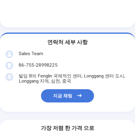
공장 견학
품질 관리
문의하기
연락처 세부 사항
소식
Sales Team
지금 채팅
86-755-28998225
빌딩 B의 Fenglin 국제적인 센터, Longgang 센터 도시,
Longgang 지역, 심천, 중국.
리튬 lifepo4 건전지
지금 채팅
리튬 이온 재충전 전지
리튬 폴리머 배터리
에너지 저장 건전지
가장 저렴 한 가격 으로