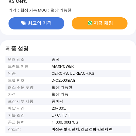
KS Cert.
가격：협상 가능
MOQ：협상 가능한
최고의 가격
지금 채팅
제품 설명
원래 장소
중국
브랜드 이름
MAXPOWER
인증
CE,ROHS, UL,REACH,KS
모델 번호
D-C2500mAh
최소 주문 수량
협상 가능한
가격
협상 가능
포장 세부 사항
종이팩
배달 시간
20~30일
지불 조건
L / C, T / T
공급 능력
1, 000, 000PCS
강조점:
,
비상구 빛 건전지
긴급 점화 건전지 팩