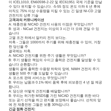
이 ICEL1010, EN60598-2-22 및 IEC61951 국제 기준을 만날
공장 견학
수 있다 유지할 수 있습니다. -5-55 정도 온도 이하 6 년 후에
아직도 75% 이상 수용량을 지킬 수 있는 긴 일생 NI-CD 고열
건전지의 상류 기술
품질 관리
고객과의 커뮤니케이션
A: 재충전용 NICAD 건전지 사용의 이점은 무엇입니까?
문의하기
B: 성과 - NiCad 건전지는 이상의 3 시간 더 오래 견딜 수 있
습니다
소식
고열 조건 하에서 알카리 전지 보다는.
저축 - 그들은 1000까지 주기를 위해 재충전될 수 있어, 거창
한 당신을 주
지금 채팅
결국에는 저축.
A: NICAD 건전지를 위한 주기 생활은 무엇입니까?
B: 주기 생활은 책임의 수이고 출력은 건전지를 달성할 수 있
습니다 순환합니다
생활의 끝에 출력한 수용량 하락의 앞에, NIMH 건전지 주기
리튬 lifepo4 건전지
생활은 500 주기를 도달할 수 있습니다
A: 포스트 판매 서비스는 무엇입니까?
리튬 이온 재충전 전지
B: 우리는 납품과 0.1% 예비 품목 후에 피보증인 4 년 질 제공
합니다.
A: 당신은 어떻게 건전지를 배달합니까?
리튬 폴리머 배터리
B: 우리는 허가한 MSDS를 가진 NICAD 건전지를 위한 바다
또는 공기 선적을 하고 편지를 보장해서 좋습니다. 선적의 앞
에너지 저장 건전지
에 전 재충전된 그들은 보통 30%입니다.
긴급 점화 건전지: