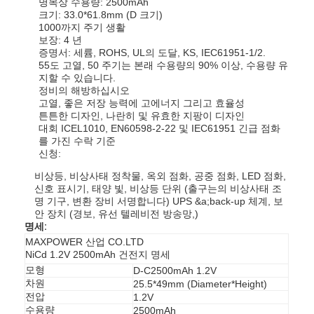
명목상 수용량: 2500mAh
크기: 33.0*61.8mm (D 크기)
1000까지 주기 생활
보장: 4 년
증명서: 세륨, ROHS, UL의 도달, KS, IEC61951-1/2.
55도 고열, 50 주기는 본래 수용량의 90% 이상, 수용량 유
지할 수 있습니다.
정비의 해방하십시오
고열, 좋은 저장 능력에 고에너지 그리고 효율성
튼튼한 디자인, 나란히 및 유효한 지팡이 디자인
대회 ICEL1010, EN60598-2-22 및 IEC61951 긴급 점화
를 가진 수락 기준
신청:
비상등, 비상사태 정착물, 옥외 점화, 공중 점화, LED 점화,
신호 표시기, 태양 빛, 비상등 단위 (출구는의 비상사태 조
명 기구, 변환 장비 서명합니다) UPS &a;back-up 체계, 보
안 장치 (경보, 유선 텔레비전 방송망,)
명세:
MAXPOWER 산업 CO.LTD
NiCd 1.2V 2500mAh 건전지 명세
모형
D-C2500mAh 1.2V
차원
25.5*49mm (Diameter*Height)
전압
1.2V
수용량
2500mAh