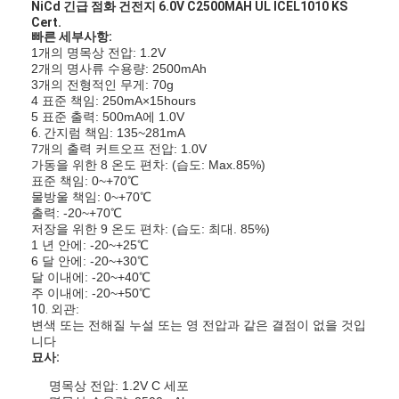
NiCd 긴급 점화 건전지 6.0V C2500MAH UL ICEL1010 KS
Cert.
빠른 세부사항:
1개의 명목상 전압: 1.2V
2개의 명사류 수용량: 2500mAh
3개의 전형적인 무게: 70g
4 표준 책임: 250mA×15hours
5 표준 출력: 500mA에 1.0V
6.
간지럼 책임: 135~281mA
7개의 출력 커트오프 전압: 1.0V
가동을 위한 8 온도 편차: (습도: Max.85%)
표준 책임: 0~+70℃
물방울 책임: 0~+70℃
출력: -20~+70℃
저장을 위한 9 온도 편차: (습도: 최대. 85%)
1 년 안에: -20~+25℃
6 달 안에: -20~+30℃
달 이내에: -20~+40℃
주 이내에: -20~+50℃
10.
외관:
변색 또는 전해질 누설 또는 영 전압과 같은 결점이 없을 것입
니다
묘사:
명목상 전압: 1.2V C 세포