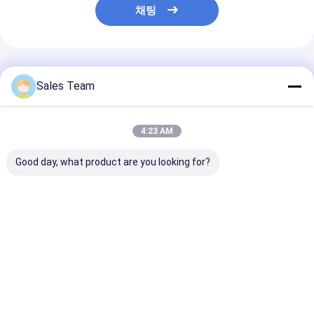
채팅
추천된 제품
Sales Team
4:23 AM
Good day, what product are you looking for?
고용량 Ni CD 긴급 점화
고열 긴급 점화 건전지
긴급 점화 건전
건전지
NiCad D4000
4.8V 70도 세륨
최고의 가격
최고의 가격
최고의 
Desktop Site
홈