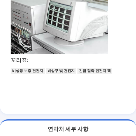
꼬리표:
비상등 보충 건전지
비상구 빛 건전지
긴급 점화 건전지 팩
연락처 세부 사항