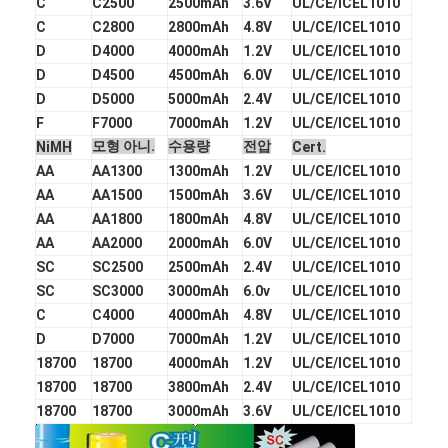
C
C2500
2500mAh
3.6V
UL/CE/ICEL1010
1 차적인 리튬 건전지
C
C2800
2800mAh
4.8V
UL/CE/ICEL1010
하이브리드 자동차 건전지
D
D4000
4000mAh
1.2V
UL/CE/ICEL1010
D
D4500
4500mAh
6.0V
UL/CE/ICEL1010
D
D5000
5000mAh
2.4V
UL/CE/ICEL1010
F
F7000
7000mAh
1.2V
UL/CE/ICEL1010
모형 아니.
수용량
전압
NiMH
Cert.
AA
AA1300
1300mAh
1.2V
UL/CE/ICEL1010
AA
AA1500
1500mAh
3.6V
UL/CE/ICEL1010
AA
AA1800
1800mAh
4.8V
UL/CE/ICEL1010
AA
AA2000
2000mAh
6.0V
UL/CE/ICEL1010
SC
SC2500
2500mAh
2.4V
UL/CE/ICEL1010
SC
SC3000
3000mAh
6.0v
UL/CE/ICEL1010
C
C4000
4000mAh
4.8V
UL/CE/ICEL1010
D
D7000
7000mAh
1.2V
UL/CE/ICEL1010
18700
18700
4000mAh
1.2V
UL/CE/ICEL1010
18700
18700
3800mAh
2.4V
UL/CE/ICEL1010
18700
18700
3000mAh
3.6V
UL/CE/ICEL1010